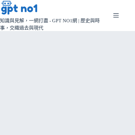
跳
至
主
知識與見解，一網打盡 - GPT NO1網 | 歷史與時
要
事，交織過去與現代
內
容