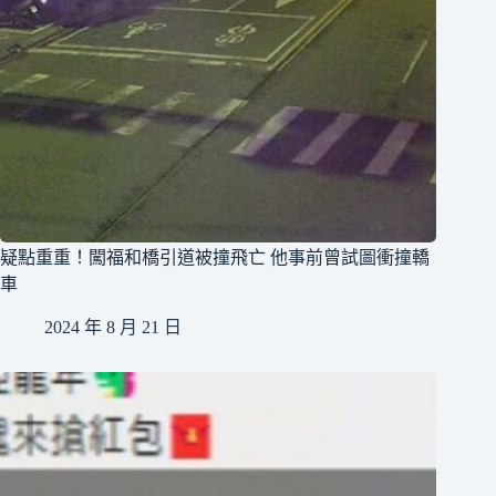
疑點重重！闖福和橋引道被撞飛亡 他事前曾試圖衝撞轎
車
2024 年 8 月 21 日