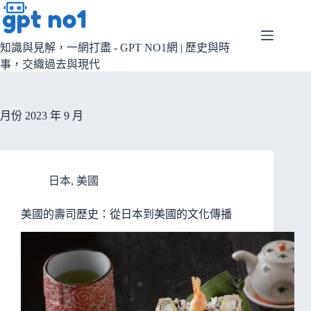
跳
至
主
知識與見解，一網打盡 - GPT NO1網 | 歷史與時
要
事，交織過去與現代
內
容
月份
2023 年 9 月
日本
,
美國
美國的壽司歷史：從日本到美國的文化傳播