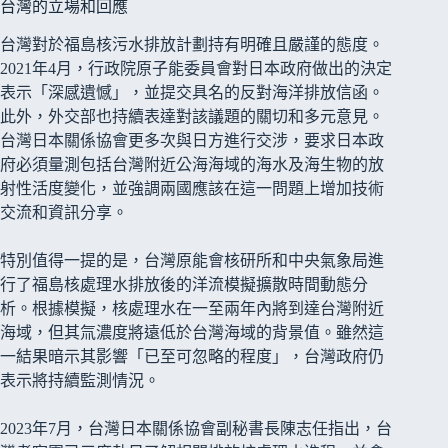
台灣的立場和回應
台灣對於福島核污水排放計劃持有明確且嚴謹的態度。
2021年4月，行政院原子能委員會對日本政府做出的決定
表示「深感遺憾」，並提交具名的反對海洋排放信函。
此外，外交部也持續表達對該議題的關切和多元意見。
台灣日本關係協會更多次與日方進行交涉，要求日本政
府必須量測包括台灣附近公海海域的海水及海生物的放
射性活度變化，並強調兩國應該在這一問題上增加技術
交流和資訊分享。
特別值得一提的是，台灣原能會核研所和中央氣象局進
行了福島核處理水排放後的洋流模擬擴散時間動態分
析。根據模擬，核處理水在一至兩年內將到達台灣附近
海域，但其氚濃度將遠低於台灣海域的背景值。雖然這
一結果暗示其影響「已至可忽略的程度」，台灣政府仍
表示將持續監測情況。
2023年7月，台灣日本關係協會副秘書長陳志任指出，台