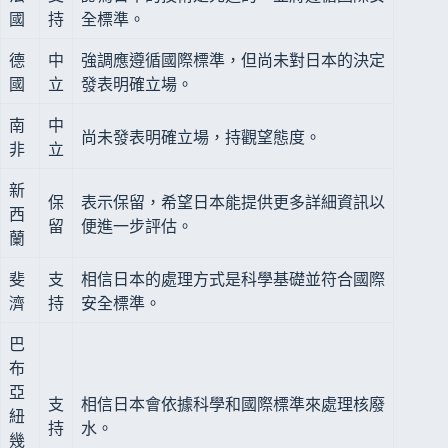
國
持
全標準。
德
中
強調應遵循國際標準，但尚未對日本的決定
國
立
發表明確立場。
南
中
尚未發表明確立場，持觀望態度。
非
立
新
保
表示保留，希望日本能提供更多詳細資訊以
西
留
便進一步評估。
蘭
斐
支
相信日本的處理方式是科學基礎並符合國際
濟
持
安全標準。
巴
布
亞
支
相信日本會依據科學和國際標準來處理核廢
紐
持
水。
幾