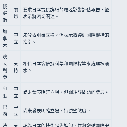
俄
關
要求日本提供詳細的環境影響評估報告，並
羅
切
表示將密切關注。
斯
加
中
未發表明確立場，但表示將遵循國際機構的
拿
立
指引。
大
澳
大
支
相信日本會依據科學和國際標準來處理核廢
利
持
水。
亞
印
中
尚未發表明確立場，但關注該問題的發展。
度
立
巴
中
尚未發表明確立場，持觀望態度。
西
立
法
支
認為日本的技術是先進的，並將遵循國際安