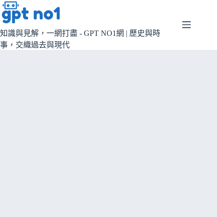
跳
至
主
知識與見解，一網打盡 - GPT NO1網 | 歷史與時
要
事，交織過去與現代
內
容