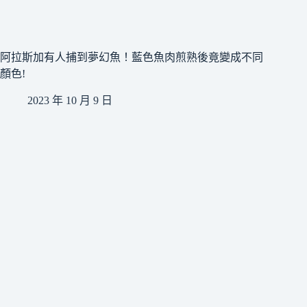
阿拉斯加有人捕到夢幻魚！藍色魚肉煎熟後竟變成不同
顏色!
2023 年 10 月 9 日