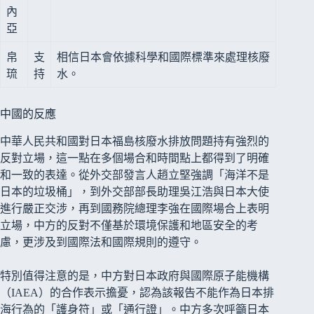
內
亞
帛
支
相信日本會依據科學和國際標準來處理核廢
琉
持
水。
中國的反應
中華人民共和國對日本福島核廢水排放問題持有強烈的
反對立場，這一點在多個場合和時間點上都得到了明確
和一致的表達。從外交部發言人趙立堅強調「海洋不是
日本的垃圾桶」，到外交部部長助理吳江浩與日本大使
進行嚴正交涉，再到國務院總理李強在國際場合上表明
立場，中方的反對不僅基於環境保護和地區安全的考
慮，更涉及到國際法和國際規則的遵守。
特別值得注意的是，中方對日本政府與國際原子能機構
（IAEA）的合作表示擔憂，認為該報告不能作為日本排
海行為的「護身符」或「通行證」。中方多次呼籲日本