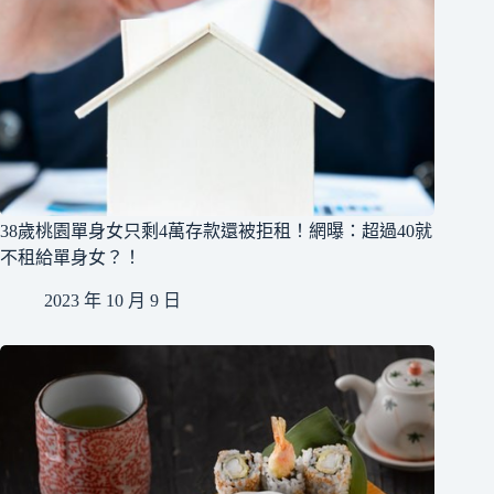
38歲桃園單身女只剩4萬存款還被拒租！網曝：超過40就
不租給單身女？！
2023 年 10 月 9 日