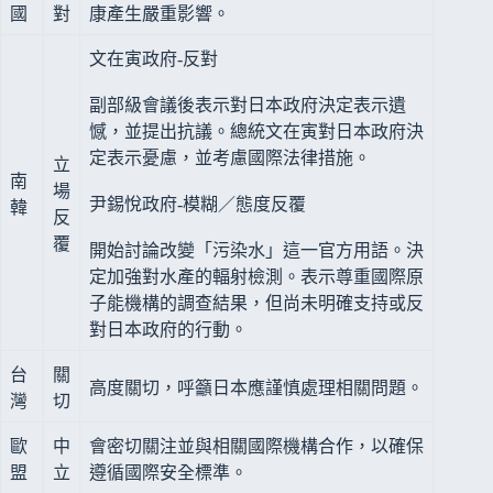
國
對
康產生嚴重影響。
文在寅政府-反對
副部級會議後表示對日本政府決定表示遺
憾，並提出抗議。總統文在寅對日本政府決
定表示憂慮，並考慮國際法律措施。
立
南
場
尹錫悅政府-模糊／態度反覆
韓
反
覆
開始討論改變「污染水」這一官方用語。決
定加強對水產的輻射檢測。表示尊重國際原
子能機構的調查結果，但尚未明確支持或反
對日本政府的行動。
台
關
高度關切，呼籲日本應謹慎處理相關問題。
灣
切
歐
中
會密切關注並與相關國際機構合作，以確保
盟
立
遵循國際安全標準。